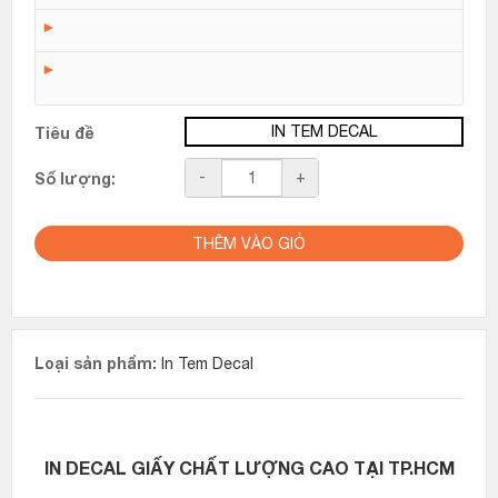
►
►
IN TEM DECAL
Tiêu đề
Số
-
+
Số lượng:
lượng
THÊM VÀO GIỎ
Loại sản phẩm:
In Tem Decal
IN DECAL GIẤY CHẤT LƯỢNG CAO TẠI TP.HCM