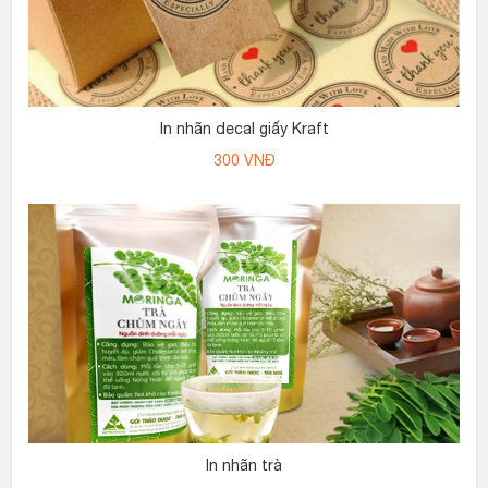
In nhãn decal giấy Kraft
300
VNĐ
In nhãn trà