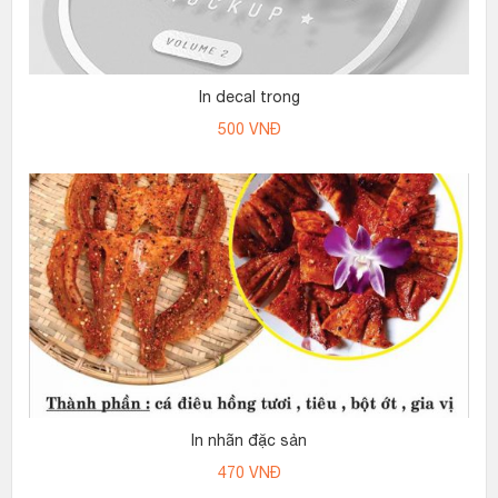
In decal trong
500
VNĐ
In nhãn đặc sản
470
VNĐ