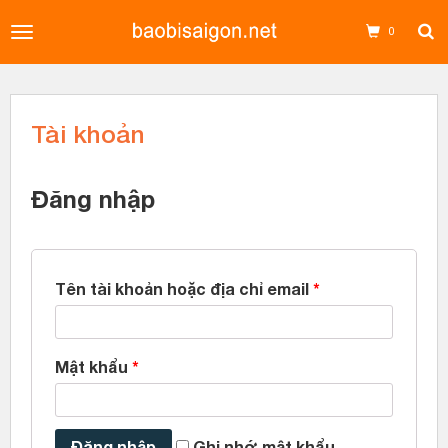
Toggle
0
navigation
Tài khoản
Đăng nhập
Tên tài khoản hoặc địa chỉ email
*
Mật khẩu
*
Đăng nhập
Ghi nhớ mật khẩu