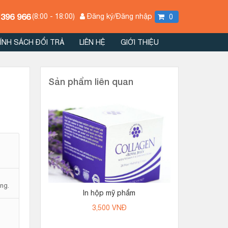
 396 966
(8:00 - 18:00)
Đăng ký/Đăng nhập
0
ÍNH SÁCH ĐỔI TRẢ
LIÊN HỆ
GIỚI THIỆU
Sản phẩm liên quan
ng.
In hộp mỹ phẩm
3,500
VNĐ