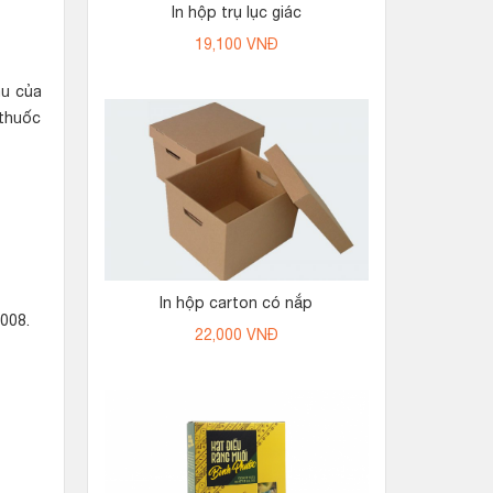
In hộp trụ lục giác
19,100
VNĐ
au của
 thuốc
In hộp carton có nắp
008.
22,000
VNĐ