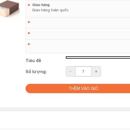
►
Giao hàng
Giao hàng toàn quốc
►
►
►
Tiêu đề
Số
-
+
Số lượng:
lượng
THÊM VÀO GIỎ