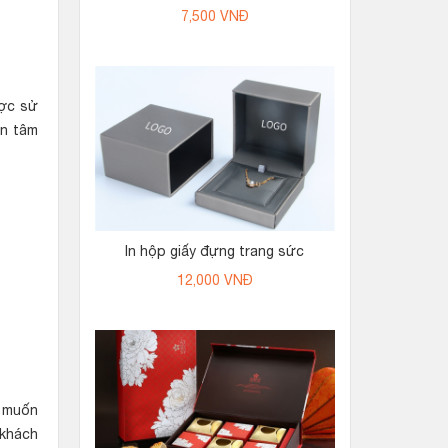
7,500
VNĐ
ược sử
ên tâm
In hộp giấy đựng trang sức
12,000
VNĐ
n muốn
 khách