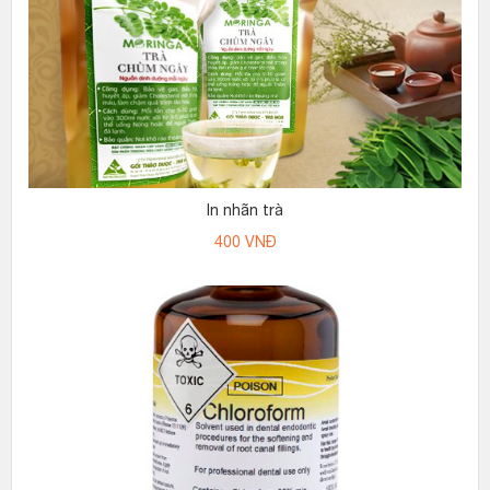
In nhãn trà
400
VNĐ