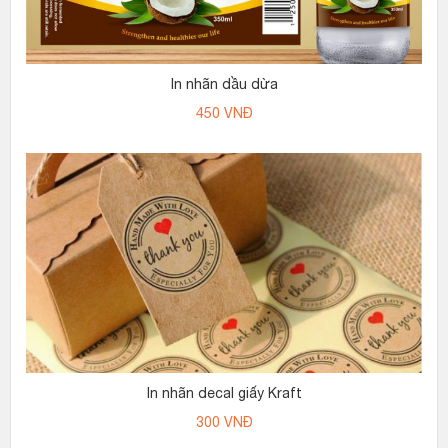
In nhãn dầu dừa
450
VNĐ
In nhãn decal giấy Kraft
300
VNĐ