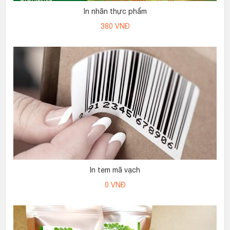
In nhãn thực phẩm
380
VNĐ
In tem mã vạch
0
VNĐ