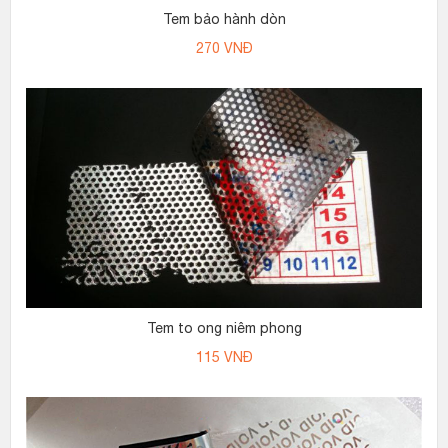
Tem bảo hành dòn
270
VNĐ
Tem to ong niêm phong
115
VNĐ