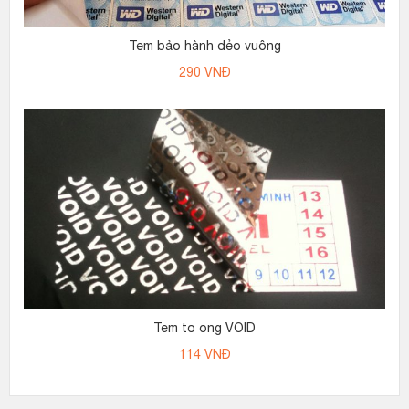
Tem bảo hành dẻo vuông
290
VNĐ
Tem to ong VOID
114
VNĐ